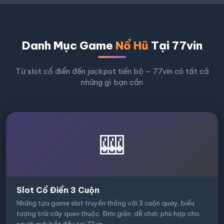
Danh Mục Game
Nổ Hũ
Tại 77vin
Từ slot cổ điển đến jackpot tiến bộ – 77vin có tất cả
những gì bạn cần
🎰
Slot Cổ Điển 3 Cuộn
Những tựa game slot truyền thống với 3 cuộn quay, biểu
tượng trái cây quen thuộc. Đơn giản, dễ chơi, phù hợp cho