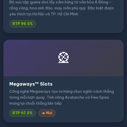
Bộ sưu tập game slot lấy cảm hứng từ văn hóa Á Đông –
rồng vàng, hoa anh đào, may mắn phú quý. Đặc biệt được
yêu thích tại Hà Nội và TP. Hồ Chí Minh.
RTP 96.5%
🎡
Megaways™ Slots
Công nghệ Megaways tạo ra hàng chục nghìn cách thắng
trong mỗi lượt quay. Tính năng Avalanche và Free Spins
mang lại chuỗi thắng liên tiếp.
RTP 97.5%
🔥 Mới