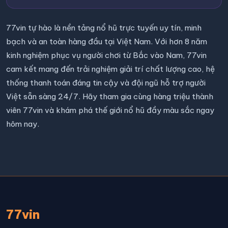
77vin tự hào là nền tảng nổ hũ trực tuyến uy tín, minh
bạch và an toàn hàng đầu tại Việt Nam. Với hơn 8 năm
kinh nghiệm phục vụ người chơi từ Bắc vào Nam, 77vin
cam kết mang đến trải nghiệm giải trí chất lượng cao, hệ
thống thanh toán đáng tin cậy và đội ngũ hỗ trợ người
Việt sẵn sàng 24/7. Hãy tham gia cùng hàng triệu thành
viên 77vin và khám phá thế giới nổ hũ đầy màu sắc ngay
hôm nay.
77vin