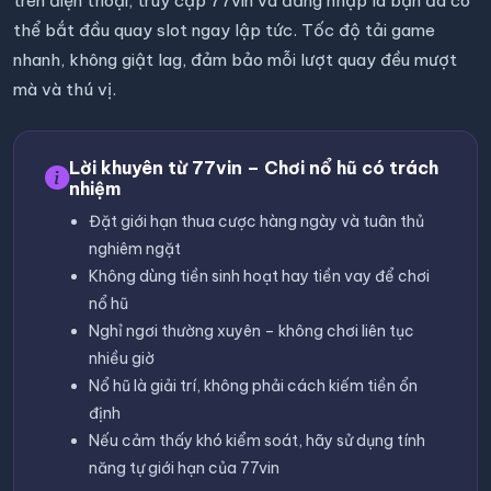
trên điện thoại, truy cập 77vin và đăng nhập là bạn đã có
thể bắt đầu quay slot ngay lập tức. Tốc độ tải game
nhanh, không giật lag, đảm bảo mỗi lượt quay đều mượt
mà và thú vị.
Lời khuyên từ 77vin – Chơi nổ hũ có trách
nhiệm
Đặt giới hạn thua cược hàng ngày và tuân thủ
nghiêm ngặt
Không dùng tiền sinh hoạt hay tiền vay để chơi
nổ hũ
Nghỉ ngơi thường xuyên – không chơi liên tục
nhiều giờ
Nổ hũ là giải trí, không phải cách kiếm tiền ổn
định
Nếu cảm thấy khó kiểm soát, hãy sử dụng tính
năng tự giới hạn của 77vin