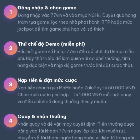
Đăng nhập & chọn game
1
Đăng nhập vào 77vin và vào mục Nổ Hũ. Duyệt qua hàng
trăm tựa game, lọc theo nhà phát hành, RTP hoặc mức
jackpot để tìm game phù hợp với sở thích.
Thử chế độ Demo (miễn phí)
2
Hầu hết game nổ hũ tại 77vin đều có chế độ Demo miễn
phí. Hãy thử trước để làm quen với cơ chế thưởng, tính
năng đặc biệt và nhịp độ game trước khi đặt cược thật.
Nạp tiền & đặt mức cược
3
Nạp tiền nhanh qua MoMo hoặc ZaloPay từ 50.000 VNĐ.
Chọn mức cược phù hợp – từ 1.000 VNĐ mỗi lượt quay –
và điều chỉnh số dòng thưởng theo ý muốn.
Quay & nhận thưởng
4
Nhấn quay và để vận may quyết định! Tiền thưởng được
cộng vào tài khoản 77vin ngay lập tức. Khi muốn rút,
chuyển về tài khoản ngân hàng hoặc ví điện tử trong vài