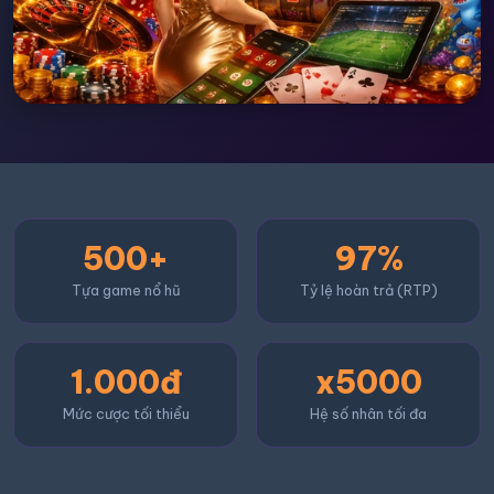
500+
97%
Tựa game nổ hũ
Tỷ lệ hoàn trả (RTP)
1.000đ
x5000
Mức cược tối thiểu
Hệ số nhân tối đa