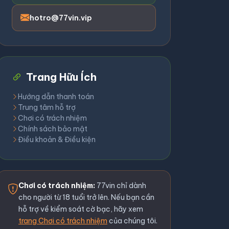
hotro@77vin.vip
Trang Hữu Ích
Hướng dẫn thanh toán
Trung tâm hỗ trợ
Chơi có trách nhiệm
Chính sách bảo mật
Điều khoản & Điều kiện
Chơi có trách nhiệm:
77vin chỉ dành
cho người từ 18 tuổi trở lên. Nếu bạn cần
hỗ trợ về kiểm soát cờ bạc, hãy xem
trang Chơi có trách nhiệm
của chúng tôi.