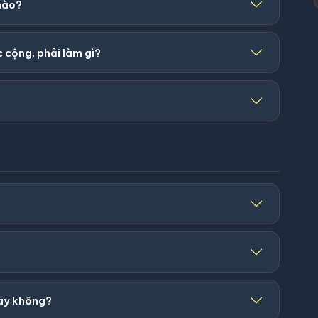
nào?
 cộng, phải làm gì?
Pay không?