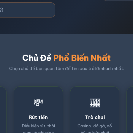
Chủ Đề
Phổ Biến Nhất
Chọn chủ đề bạn quan tâm để tìm câu trả lời nhanh nhất.
💸
🎰
Rút tiền
Trò chơi
Điều kiện rút, thời
Casino, đá gà, nổ
gian và phí giao
hũ và luật chơi