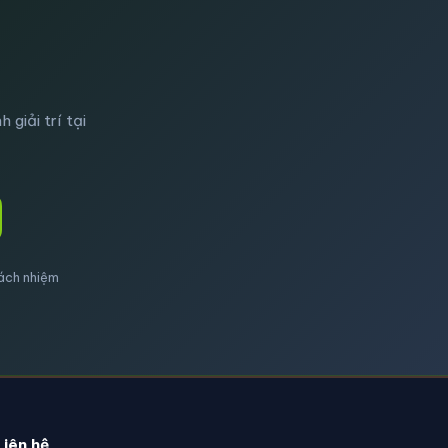
giải trí tại
rách nhiệm
Liên hệ