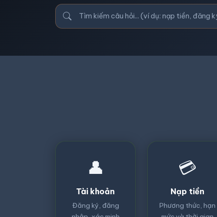
👤
💳
Tài khoản
Nạp tiền
Đăng ký, đăng
Phương thức, hạn
nhập, xác minh
mức và thời gian