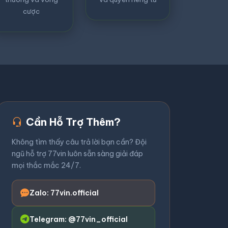
cược
Cần Hỗ Trợ Thêm?
Không tìm thấy câu trả lời bạn cần? Đội
ngũ hỗ trợ 77vin luôn sẵn sàng giải đáp
mọi thắc mắc 24/7.
Zalo: 77vin.official
Telegram: @77vin_official