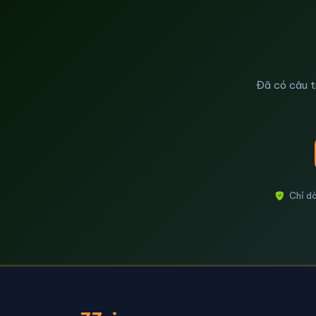
Đã có câu t
Chỉ dà